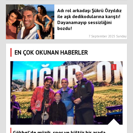
Adı rol arkadaşı Şükrü Özyıldız
ile aşk dedikodularına karıştı!
Dayanamayıp sessizliğini
bozdu!
7 September 2025 Sunday
EN ÇOK OKUNAN HABERLER
1
Gökbel’de müzik, spor ve kültür bir arada