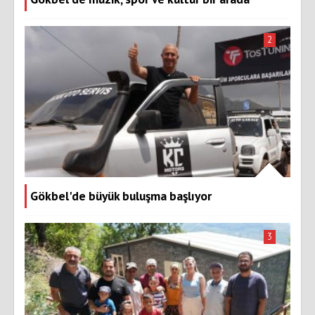
2
Gökbel'de büyük buluşma başlıyor
3