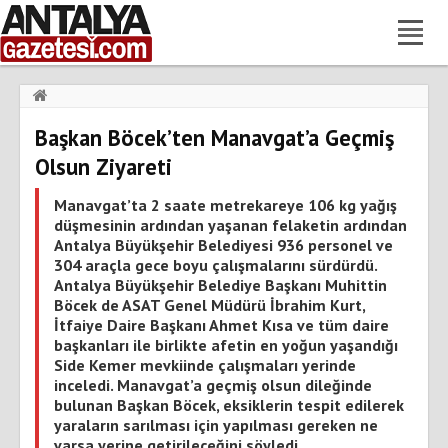
Haberler
›
Gündem
›
Başkan Böcek’ten Manavgat’a Geçmiş
Başkan Böcek’ten Manavgat’a Geçmiş Olsun Ziyareti
Olsun Ziyareti
Manavgat’ta 2 saate metrekareye 106 kg yağış
düşmesinin ardından yaşanan felaketin ardından
Antalya Büyükşehir Belediyesi 936 personel ve
304 araçla gece boyu çalışmalarını sürdürdü.
Antalya Büyükşehir Belediye Başkanı Muhittin
Böcek de ASAT Genel Müdürü İbrahim Kurt,
İtfaiye Daire Başkanı Ahmet Kısa ve tüm daire
başkanları ile birlikte afetin en yoğun yaşandığı
Side Kemer mevkiinde çalışmaları yerinde
inceledi. Manavgat’a geçmiş olsun dileğinde
bulunan Başkan Böcek, eksiklerin tespit edilerek
yaraların sarılması için yapılması gereken ne
varsa yerine getirileceğini söyledi.