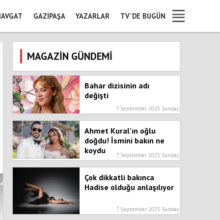
AVGAT
GAZIPAŞA
YAZARLAR
TV'DE BUGÜN
MAGAZİN GÜNDEMİ
Bahar dizisinin adı
değişti
7 September 2025 Sunday
Ahmet Kural'ın oğlu
doğdu! İsmini bakın ne
koydu
7 September 2025 Sunday
Çok dikkatli bakınca
Hadise olduğu anlaşılıyor
7 September 2025 Sunday