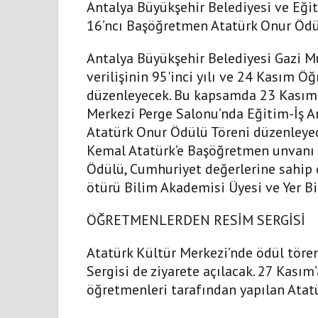
Antalya Büyükşehir Belediyesi ve Eğit
16’ncı Başöğretmen Atatürk Onur Ödülü
Antalya Büyükşehir Belediyesi Gazi 
verilişinin 95'inci yılı ve 24 Kasım Ö
düzenleyecek. Bu kapsamda 23 Kasım 
Merkezi Perge Salonu’nda Eğitim-İş An
Atatürk Onur Ödülü Töreni düzenleyece
Kemal Atatürk’e Başöğretmen unvanı v
Ödülü, Cumhuriyet değerlerine sahip 
ötürü Bilim Akademisi Üyesi ve Yer Bil
ÖĞRETMENLERDEN RESİM SERGİSİ
Atatürk Kültür Merkezi’nde ödül tör
Sergisi de ziyarete açılacak. 27 Kasım’
öğretmenleri tarafından yapılan Atatü