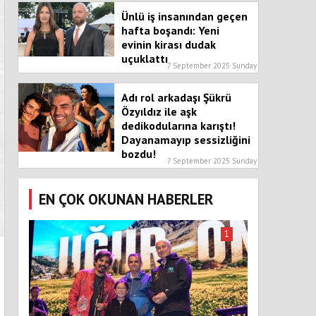
Ünlü iş insanından geçen
hafta boşandı: Yeni
evinin kirası dudak
uçuklattı
7 September 2025 Sunday
Adı rol arkadaşı Şükrü
Özyıldız ile aşk
dedikodularına karıştı!
Dayanamayıp sessizliğini
bozdu!
7 September 2025 Sunday
EN ÇOK OKUNAN HABERLER
1