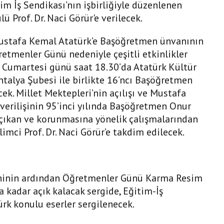
im İş Sendikası’nın işbirliğiyle düzenlenen
 Prof. Dr. Naci Görür'e verilecek.
Mustafa Kemal Atatürk’e Başöğretmen ünvanının
ğretmenler Günü nedeniyle çeşitli etkinlikler
Cumartesi günü saat 18.30’da Atatürk Kültür
talya Şubesi ile birlikte 16’ncı Başöğretmen
k. Millet Mektepleri’nin açılışı ve Mustafa
erilişinin 95’inci yılında Başöğretmen Onur
çıkan ve korunmasına yönelik çalışmalarından
imci Prof. Dr. Naci Görür’e takdim edilecek.
eninin ardından Öğretmenler Günü Karma Resim
a kadar açık kalacak sergide, Eğitim-İş
rk konulu eserler sergilenecek.