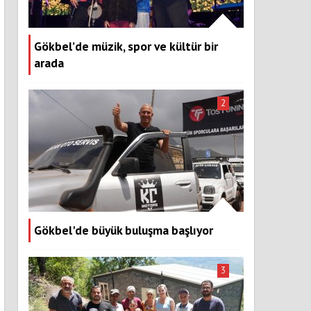
Gökbel’de müzik, spor ve kültür bir
arada
2
Gökbel'de büyük buluşma başlıyor
3